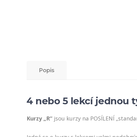
Popis
4 nebo 5 lekcí jednou 
Kurzy „R“
jsou kurzy na POSÍLENÍ „standar
Jedná se o kurzy s lekcemi velmi podobným