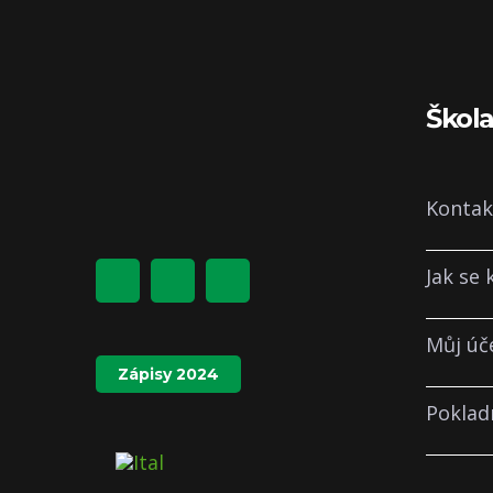
Škol
Kontak
Jak se
Můj úč
Zápisy 2024
Poklad