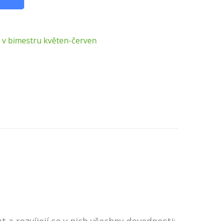
 v bimestru květen-červen
a rozvíjejí se v nich všechny dovednosti: