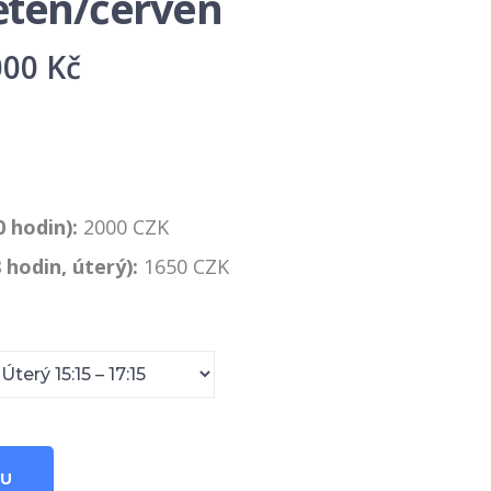
ěten/červen
Rozpětí
000
Kč
cen:
1
650 Kč
až
0 hodin):
2000 CZK
 hodin, úterý):
2
1650 CZK
000 Kč
KU