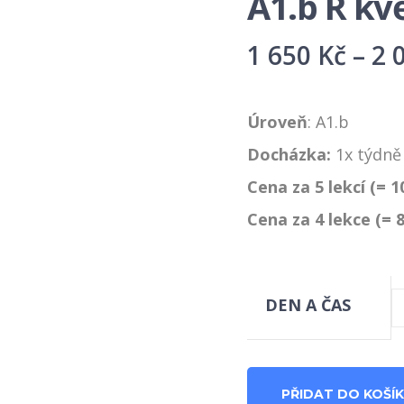
A1.b R kv
1 650
Kč
–
2 
Úroveň
: A1.b
Docházka:
1x týdně
Cena za 5 lekcí (= 1
Cena za 4 lekce (= 8
DEN A ČAS
A1.b
PŘIDAT DO KOŠÍ