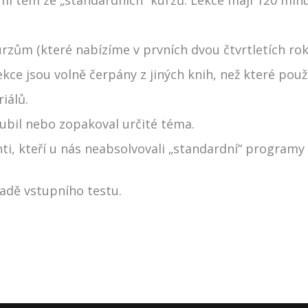
zům (které nabízíme v prvních dvou čtvrtletích roku
kce jsou volně čerpány z jiných knih, než které pou
iálů.
loubil nebo zopakoval určité téma.
ti, kteří u nás neabsolvovali „standardní“ program
ladě vstupního testu.