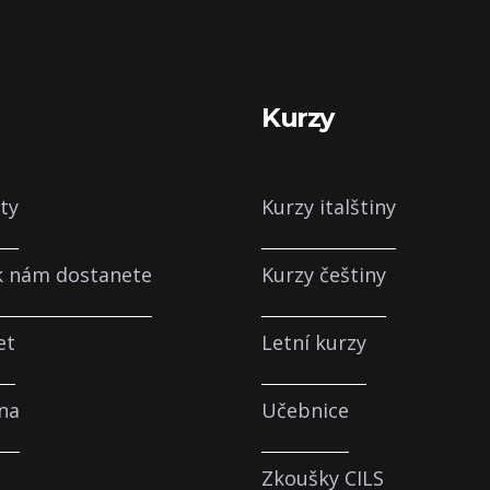
a
Kurzy
ty
Kurzy italštiny
 k nám dostanete
Kurzy češtiny
et
Letní kurzy
na
Učebnice
Zkoušky CILS