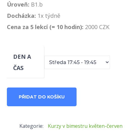
Úroveň:
B1.b
Docházka:
1x týdně
Cena za 5 lekcí (= 10 hodin):
2000 CZK
DEN A
ČAS
B1.b
PŘIDAT DO KOŠÍKU
R
květen/
Kategorie:
Kurzy v bimestru květen-červen
červen
množství