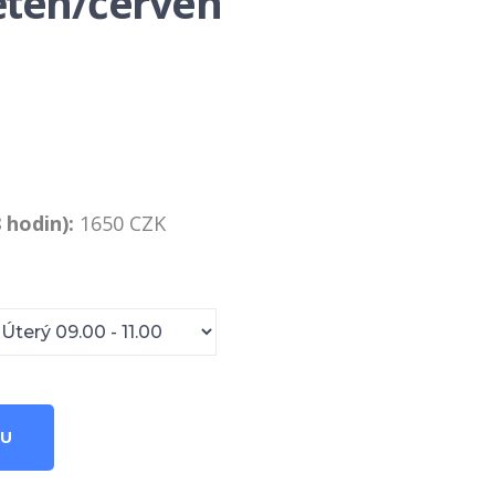
ěten/červen
 hodin):
1650 CZK
KU