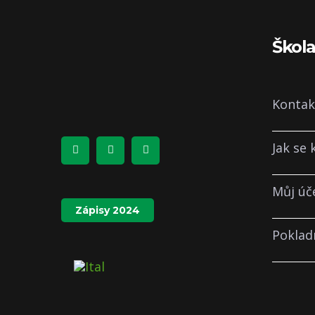
Škol
Kontak
Jak se
Můj úč
Zápisy 2024
Poklad