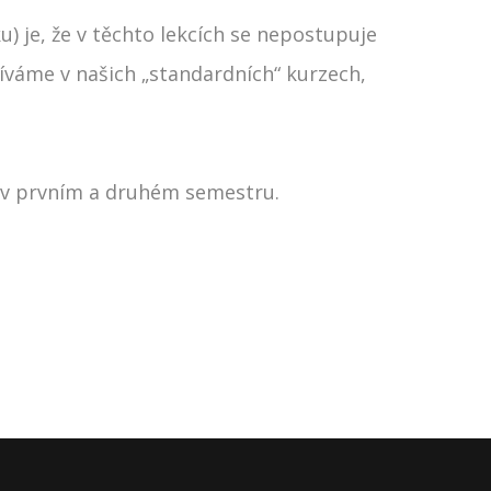
) je, že v těchto lekcích se nepostupuje
žíváme v našich „standardních“ kurzech,
y v prvním a druhém semestru.