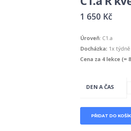
C1.a R kv
1 650
Kč
Úroveň
: C1.a
Docházka:
1x týdně
Cena za 4 lekce (= 8
DEN A ČAS
C1.a
PŘIDAT DO KOŠÍ
R