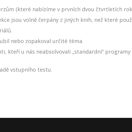
zům (které nabízíme v prvních dvou čtvrtletích roku
kce jsou volně čerpány z jiných knih, než které pou
iálů.
loubil nebo zopakoval určité téma.
ti, kteří u nás neabsolvovali „standardní“ program
ladě vstupního testu.