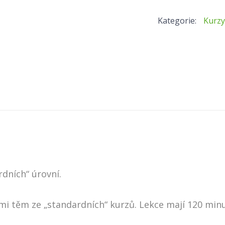
květen/
Kategorie:
Kurzy
červen
množství
dních“ úrovní.
i těm ze „standardních“ kurzů. Lekce mají 120 minut 