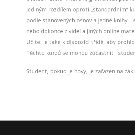
Jediným rozdílem oproti „standardním“ kur
podle stanovených osnov a jedné knihy. Le
nebo dokonce z videí a jiných online mater
Učitel je také k dispozici třídě, aby proh
Těchto kurzů se mohou zúčastnit i studen
Student, pokud je nový, je zařazen na zák