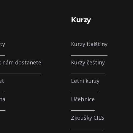
a
Kurzy
ty
Kurzy italštiny
 k nám dostanete
Kurzy češtiny
et
Letní kurzy
na
Učebnice
Zkoušky CILS