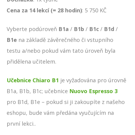
Cena za 14 lekcí (= 28 hodin)
: 5 750 KČ
Vyberte podúroveň
B1a
/
B1b
/
B1c
/
B1d
/
B1e
na základě závěrečného či vstupního
testu a/nebo pokud vám tato úroveň byla
přidělena učitelem.
Učebnice Chiaro B1
je vyžadována pro úrovně
B1a, B1b, B1c; učebnice
Nuovo Espresso 3
pro B1d, B1e – pokud si ji zakoupíte z našeho
eshopu, bude vám předána vyučujícím na
první lekci..