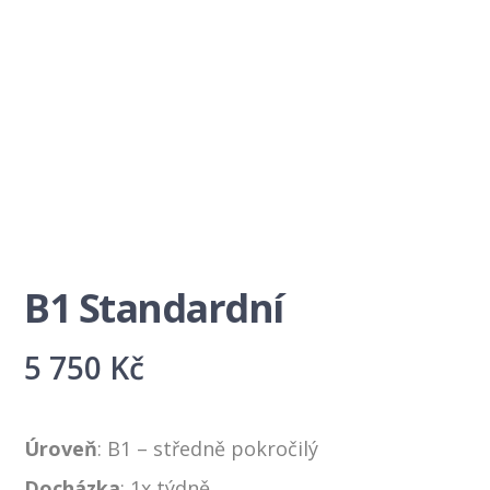
B1 Standardní
5 750
Kč
Úroveň
: B1 – středně pokročilý
Docházka
: 1x týdně