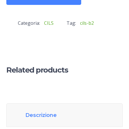
per
CILS
Categoria:
CILS
Tag:
cils-b2
B2
quantità
Related products
Descrizione