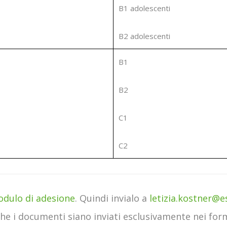
B1 adolescenti
B2 adolescenti
B1
B2
C1
C2
dulo di adesione
. Quindi invialo a
letizia.kostner@es
 che i documenti siano inviati esclusivamente nei fo