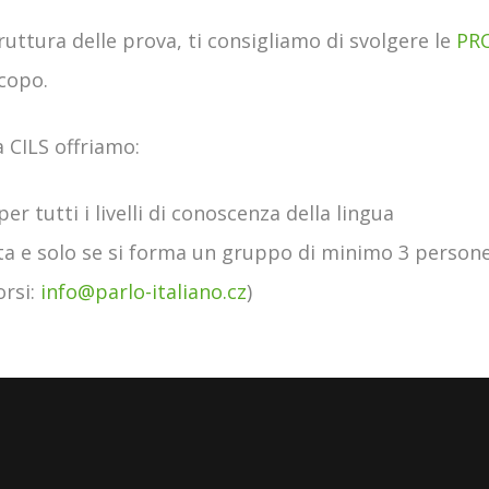
uttura delle prova, ti consigliamo di svolgere le
PRO
scopo.
a CILS offriamo:
er tutti i livelli di conoscenza della lingua
esta e solo se si forma un gruppo di minimo 3 persone 
orsi:
info@parlo-italiano.cz
)