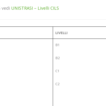
S vedi
UNISTRASI – Livelli CILS
LIVELLI
B1
B2
C1
C2