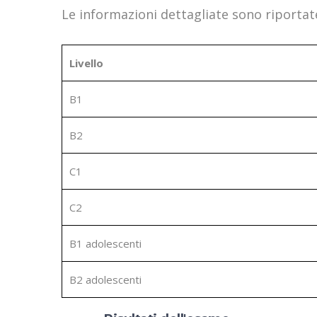
Le informazioni dettagliate sono riportate
Livello
B1
B2
C1
C2
B1 adolescenti
B2 adolescenti