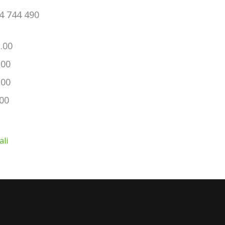
4 744 490
.00
.00
.00
00
ali