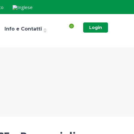
0
Login
Info e Contatti