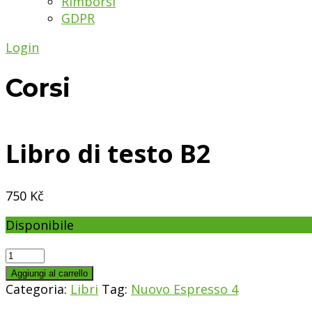
Rimborsi
GDPR
Login
Corsi
Libro di testo B2
750
Kč
Disponibile
Libro
di
Aggiungi al carrello
testo
Categoria:
Libri
Tag:
Nuovo Espresso 4
B2