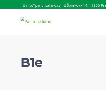
info@parlo-italiano.cz
Šporkova 14, 11800 Pr
B1e