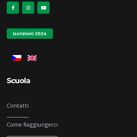
pagina
del
prodotto
Iscrizioni 2024
Scuola
Contatti
Come Raggiungerci