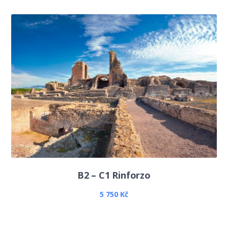
B2 – C1 Rinforzo
5 750
Kč
Questo