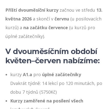
Příští dvouměsíční kurzy
začnou
ve středu
1
3
.
května 2026
a skončí v
červnu
(u posilovacích
kurzů) a
na začátku července
(u kurzů pro
úplné začátečníky).
V dvouměsíčním období
květen–červen nabízíme:
kurzy
A1.a
pro
úplné začátečníky
Dvakrát týdně: 14 lekcí po 120 minutách, po
dobu 7 týdnů (5750Kč)
Kurzy zaměřené na posílení všech