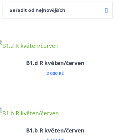
B1.d R květen/červen
Tento
2 000
Kč
produkt
má
více
variant.
Možnosti
B1.b R květen/červen