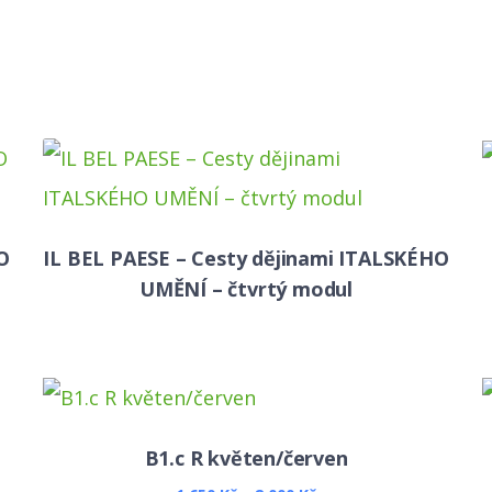
O
IL BEL PAESE – Cesty dějinami ITALSKÉHO
UMĚNÍ – čtvrtý modul
B1.c R květen/červen
Rozpětí