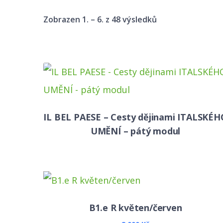
Seřazeno
Zobrazen 1. – 6. z 48 výsledků
od
nejnovějších
IL BEL PAESE – Cesty dějinami ITALSKÉH
UMĚNÍ – pátý modul
B1.e R květen/červen