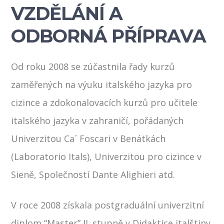
VZDĚLÁNÍ A
ODBORNÁ PŘÍPRAVA
Od roku 2008 se zúčastnila řady kurzů
zaměřených na výuku italského jazyka pro
cizince a zdokonalovacích kurzů pro učitele
italského jazyka v zahraničí, pořádaných
Univerzitou Ca´ Foscari v Benátkách
(Laboratorio Itals), Univerzitou pro cizince v
Sieně, Společností Dante Alighieri atd.
V roce 2008 získala postgraduální univerzitní
diplom “Master” II. stupně v Didaktice italštiny