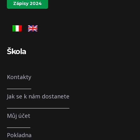
Zápisy 2024
produktu
Škola
Kontakty
Jak se k nám dostanete
Můj účet
Pokladna