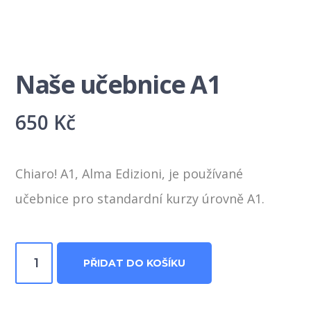
Naše učebnice A1
650
Kč
Chiaro! A1, Alma Edizioni, je používané
učebnice pro
standardní kurzy úrovně A1.
Naše
PŘIDAT DO KOŠÍKU
učebnice
A1