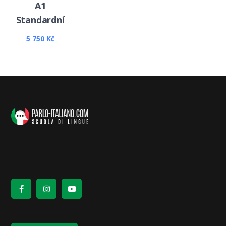
A1
Standardní
5 750
Kč
Tento
produkt
má
více
variant.
Možnosti
lze
vybrat
na
stránce