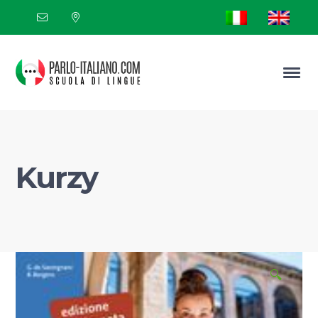
Kurzy
🔍