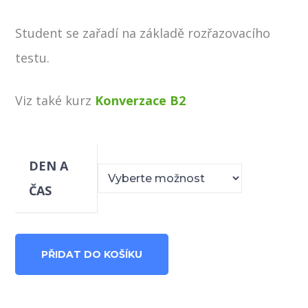
Student se zařadí na základě rozřazovacího
testu.
Viz také kurz
Konverzace B2
DEN A
ČAS
B2
PŘIDAT DO KOŠÍKU
Standardní
-