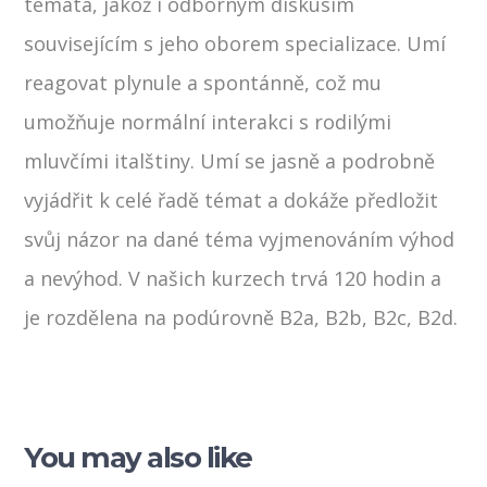
témata, jakož i odborným diskusím
souvisejícím s jeho oborem specializace. Umí
reagovat plynule a spontánně, což mu
umožňuje normální interakci s rodilými
mluvčími italštiny. Umí se jasně a podrobně
vyjádřit k celé řadě témat a dokáže předložit
svůj názor na dané téma vyjmenováním výhod
a nevýhod. V našich kurzech trvá 120 hodin a
je rozdělena na podúrovně B2a, B2b, B2c, B2d.
You may also like